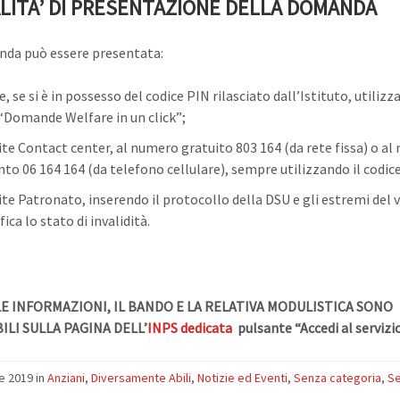
LITA’ DI PRESENTAZIONE DELLA DOMANDA
da può essere presentata:
e, se si è in possesso del codice PIN rilasciato dall’Istituto, utilizz
 “Domande Welfare in un click”;
te Contact center, al numero gratuito 803 164 (da rete fissa) o al
o 06 164 164 (da telefono cellulare), sempre utilizzando il codic
te Patronato, inserendo il protocollo della
DSU
e gli estremi del 
fica lo stato di invalidità.
E INFORMAZIONI, IL BANDO E LA RELATIVA MODULISTICA SONO
ILI SULLA PAGINA DELL’
INPS dedicata
pulsante “Accedi al servizi
le 2019
in
Anziani
,
Diversamente Abili
,
Notizie ed Eventi
,
Senza categoria
,
Se