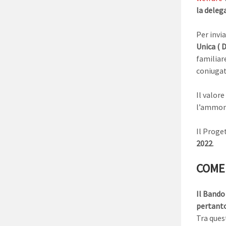
la delega
Per invi
Unica (
D
familiar
coniugat
Il valore
l’ammont
Il Prog
2022
.
COME
Il Bando
pertanto
Tra ques