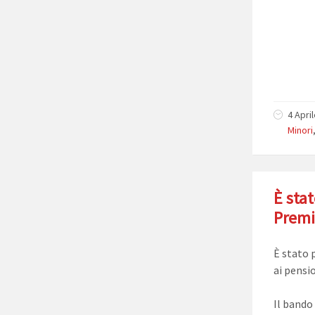
4 Apri
Minori
È sta
Premi
È stato 
ai pensi
Il bando