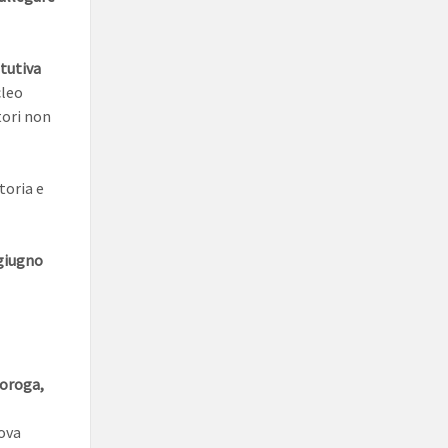
tutiva
cleo
ori non
toria e
 giugno
roroga,
ova