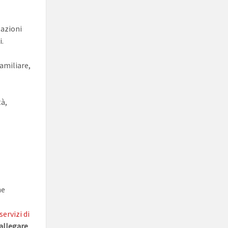
tazioni
.
familiare,
tà,
he
servizi di
allegare