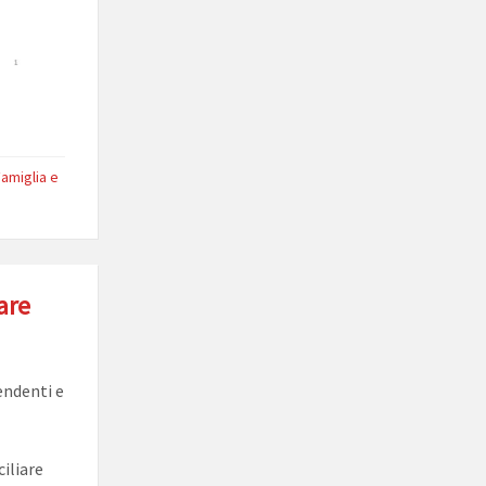
amiglia e
are
endenti e
iliare