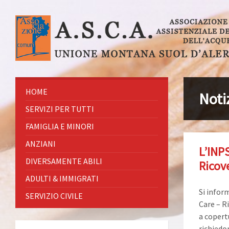
HOME
Noti
SERVIZI PER TUTTI
FAMIGLIA E MINORI
ANZIANI
L’INP
DIVERSAMENTE ABILI
Ricove
ADULTI & IMMIGRATI
Si infor
SERVIZIO CIVILE
Care – Ri
a copert
richiedon