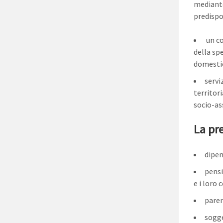
mediante
predispo
un co
della sp
domesti
servi
territori
socio-as
La pre
dipen
pensi
e i loro
paren
sogge