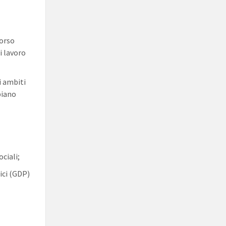
orso
i lavoro
i ambiti
piano
ociali;
ici (GDP)