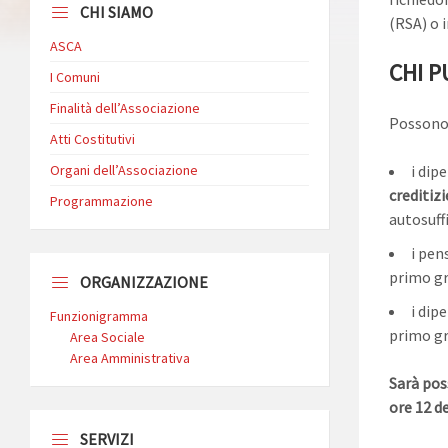
CHI SIAMO
(RSA) o i
ASCA
CHI P
I Comuni
Finalità dell’Associazione
Possono 
Atti Costitutivi
Organi dell’Associazione
i dip
creditizi
Programmazione
autosuffi
i pen
primo gr
ORGANIZZAZIONE
i dip
Funzionigramma
primo gr
Area Sociale
Area Amministrativa
Sarà pos
ore 12 de
SERVIZI