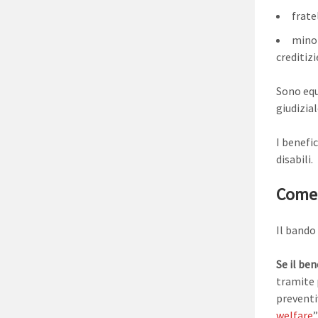
frate
minor
creditizi
Sono equi
giudizial
I benefic
disabili.
Come 
Il bando
Se il ben
tramite 
preventiv
welfare
”