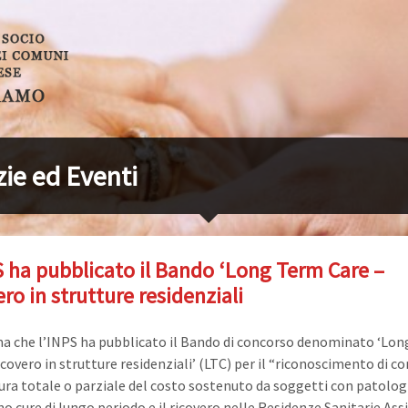
zie ed Eventi
S ha pubblicato il Bando ‘Long Term Care –
ro in strutture residenziali
ma che l’INPS ha pubblicato il Bando di concorso denominato ‘Lo
covero in strutture residenziali’ (LTC) per il “riconoscimento di co
ura totale o parziale del costo sostenuto da soggetti con patolog
o cure di lungo periodo e il ricovero nelle Residenze Sanitarie Ass