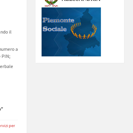
ando il
 numero a
e PIN;
verbale
o”
rvizi per