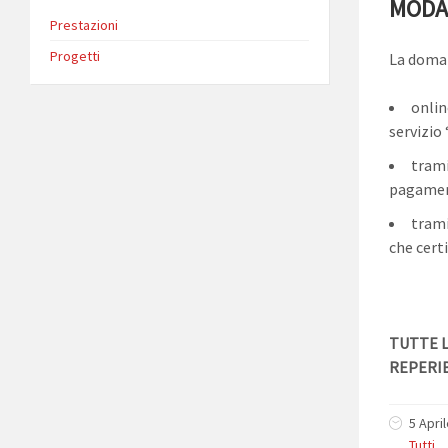
MODA
Prestazioni
Progetti
La doman
onlin
servizio
trami
pagament
trami
che certi
TUTTE L
REPERIB
5 Apri
Tutti