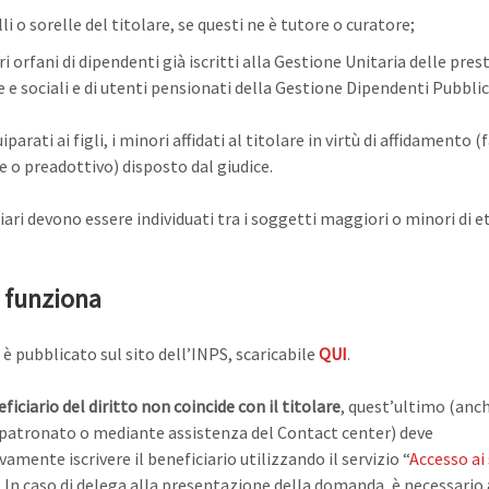
lli o sorelle del titolare, se questi ne è tutore o curatore;
i orfani di dipendenti già iscritti alla Gestione Unitaria delle pres
e e sociali e di utenti pensionati della Gestione Dipendenti Pubblici
parati ai figli, i minori affidati al titolare in virtù di affidamento (
e o preadottivo) disposto dal giudice.
iari devono essere individuati tra i soggetti maggiori o minori di e
funziona
 è pubblicato sul sito dell’INPS, scaricabile
QUI
.
eficiario del diritto non coincide con il titolare
, quest’ultimo (anc
patronato o mediante assistenza del Contact center) deve
amente iscrivere il beneficiario utilizzando il servizio “
Accesso ai 
. In caso di delega alla presentazione della domanda, è necessario