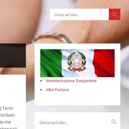
Cerca
Amministrazione Trasparente
Albo Pretorio
ng Term
ntributi
Cerca
ie che
istenziali